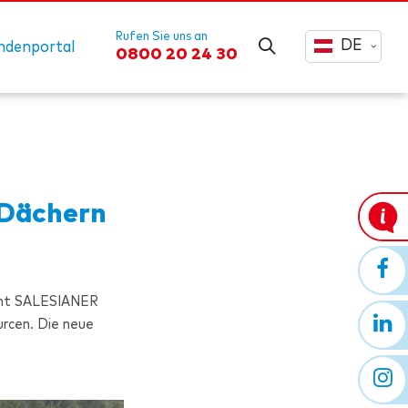
Rufen Sie uns an
DE
ndenportal
0800 20 24 30
 Dächern
cht
SALESIANER
urcen. Die neue