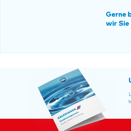
Gerne 
wir Sie
L
h