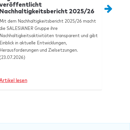
veröffentlicht
Rank
Nachhaltigkeitsbericht 2025/26
weite
Mit dem Nachhaltigkeitsbericht 2025/26 macht
Im aktu
die
SALESIANER
Gruppe ihre
Unterne
Nachhaltigkeitsaktivitäten transparent und gibt
SALESI
Einblick in aktuelle Entwicklungen,
356 und 
Herausforderungen und Zielsetzungen.
Vorjahre
(23.07.2026)
Artikel lesen
Artikel