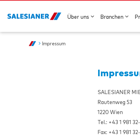
Über uns
Branchen
P
Impressum
Impress
SALESIANER
MI
Rautenweg 53
1220 Wien
Tel.: +43 1 981 32
Fax: +43 1 981 32