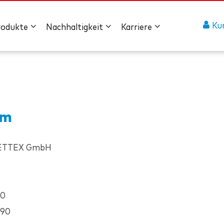
Ku
rodukte
Nachhaltigkeit
Karriere
um
ETTEX GmbH
-0
-90