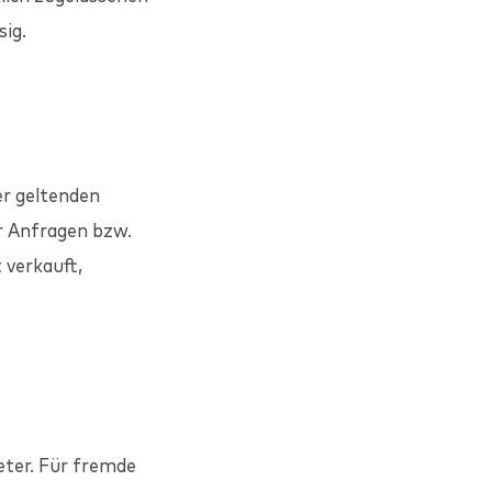
ig.
r geltenden
r Anfragen bzw.
 verkauft,
eter. Für fremde