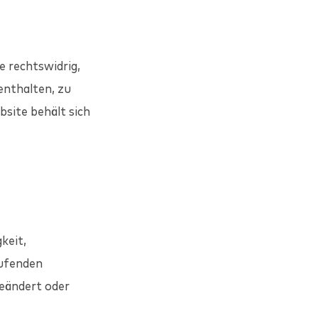
e rechtswidrig,
enthalten, zu
bsite behält sich
keit,
aufenden
geändert oder