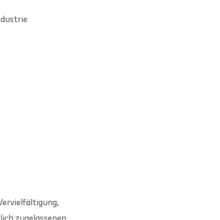
dustrie
ervielfältigung,
lich zugelassenen