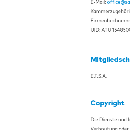
E-Mail:
office@
sa
Kammerzugehörigk
Firmenbuchnumme
UID: ATU 154850
Mitgliedsc
E.T.S.A.
Copyright
Die Dienste und I
Verbreitung oder