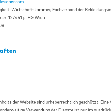
lesianer
.com
eit: Wirtschaftskammer, Fachverband der Bekleidungsin
r: 127441 p, HG Wien
08
haften
nhalte der Website sind urheberrechtlich geschützt. Eine V
 anderweitige Verwendung der Dienste ist nur im ausdrück