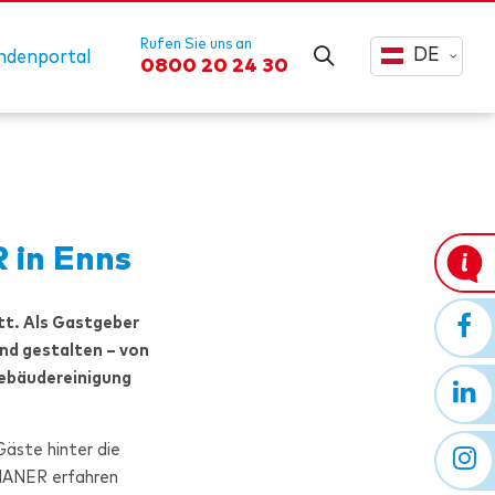
Rufen Sie uns an
DE
ndenportal
0800 20 24 30
R
in Enns
tt. Als Gastgeber
end gestalten – von
 Gebäudereinigung
Gäste hinter die
IANER
erfahren