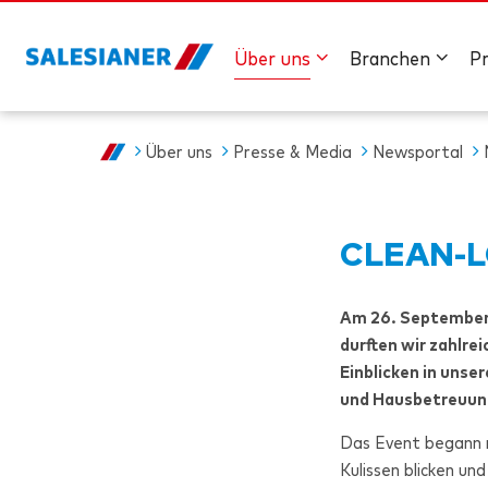
Über uns
Branchen
P
Über uns
Presse & Media
Newsportal
CLEAN-L
Am 26. September
durften wir zahlre
Einblicken in unse
und Hausbetreuun
Das Event begann mi
Kulissen blicken un