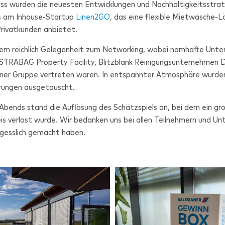
uss wurden die neuesten Entwicklungen und Nachhaltigkeitsstrat
s am Inhouse-Startup
Linen2GO
, das eine flexible Mietwäsche-L
rivatkunden anbietet.
em reichlich Gelegenheit zum Networking, wobei namhafte Unt
STRABAG Property Facility, Blitzblank Reinigungsunternehmen D
ner Gruppe vertreten waren. In entspannter Atmosphäre wurd
rungen ausgetauscht.
Abends stand die Auflösung des Schätzspiels an, bei dem ein gr
s verlost wurde. Wir bedanken uns bei allen Teilnehmern und Unt
gesslich gemacht haben.